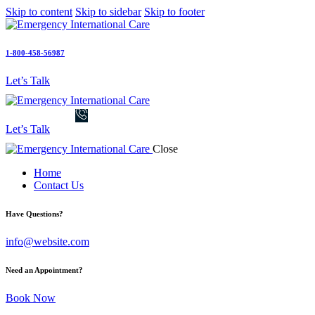
Skip to content
Skip to sidebar
Skip to footer
1-800-458-56987
Let’s Talk
Let’s Talk
Close
Home
Contact Us
Have Questions?
info@website.com
Need an Appointment?
Book Now