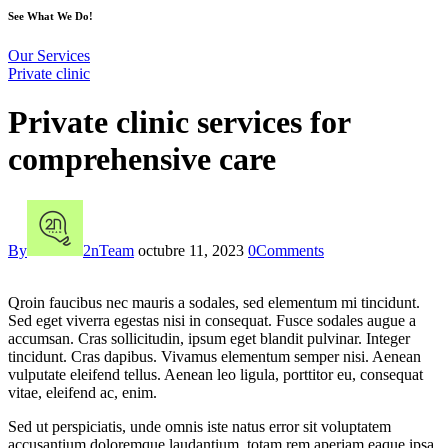
See What We Do!
Our Services
Private clinic
Private clinic services for
comprehensive care
By
2nTeam
octubre 11, 2023
0
Comments
Qroin faucibus nec mauris a sodales, sed elementum mi tincidunt.
Sed eget viverra egestas nisi in consequat. Fusce sodales augue a
accumsan. Cras sollicitudin, ipsum eget blandit pulvinar. Integer
tincidunt. Cras dapibus. Vivamus elementum semper nisi. Aenean
vulputate eleifend tellus. Aenean leo ligula, porttitor eu, consequat
vitae, eleifend ac, enim.
Sed ut perspiciatis, unde omnis iste natus error sit voluptatem
accusantium doloremque laudantium, totam rem aperiam eaque ipsa,