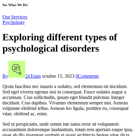
See What We Do!
Our Services
Psychology
Exploring different types of
psychological disorders
By
2nTeam
octubre 15, 2023
0
Comments
Qroin faucibus nec mauris a sodales, sed elementum mi tincidunt.
Sed eget viverra egestas nisi in consequat. Fusce sodales augue a
accumsan. Cras sollicitudin, ipsum eget blandit pulvinar. Integer
tincidunt. Cras dapibus. Vivamus elementum semper nisi. Aenean
vulputate eleifend tellus. Aenean leo ligula, porttitor eu, consequat
vitae, eleifend ac, enim.
Sed ut perspiciatis, unde omnis iste natus error sit voluptatem
accusantium doloremque laudantium, totam rem aperiam eaque ipsa,
quae ab illo inventore veritatis et quasi architecto beatae vitae dicta