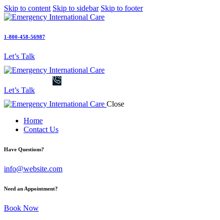
Skip to content
Skip to sidebar
Skip to footer
1-800-458-56987
Let’s Talk
Let’s Talk
Close
Home
Contact Us
Have Questions?
info@website.com
Need an Appointment?
Book Now