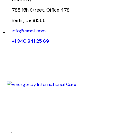
785 15h Street, Office 478
Berlin, De 81566
info@email.com
+1 840 841 25 69