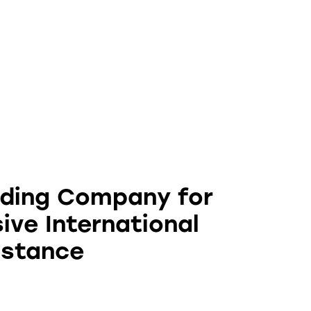
lding Company for
ve International
istance