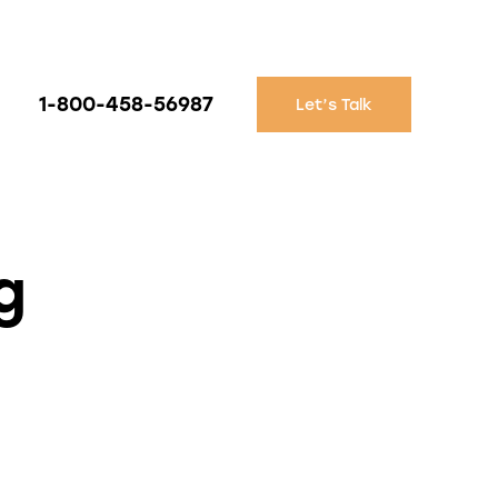
1-800-458-56987
Let’s Talk
g