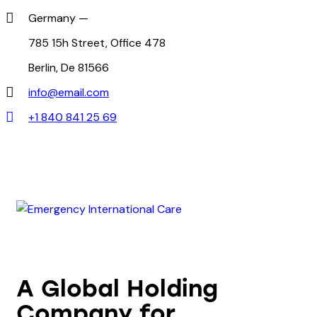
Germany —
785 15h Street, Office 478
Berlin, De 81566
info@email.com
+1 840 841 25 69
A Global Holding
Company for